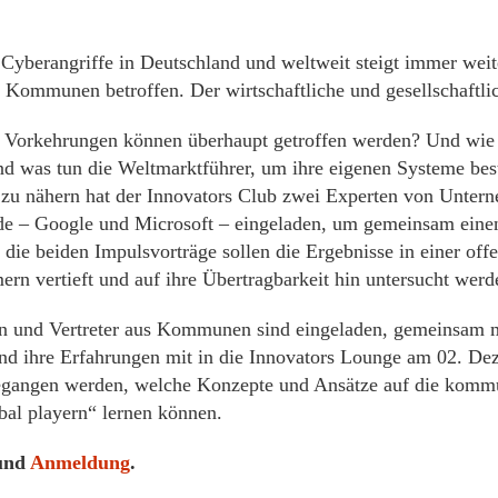
 Cyberangriffe in Deutschland und weltweit steigt immer wei
 Kommunen betroffen. Der wirtschaftliche und gesellschaftli
Vorkehrungen können überhaupt getroffen werden? Und wie so
d was tun die Weltmarktführer, um ihre eigenen Systeme be
 zu nähern hat der Innovators Club zwei Experten von Unte
e – Google und Microsoft – eingeladen, um gemeinsam einen 
 die beiden Impulsvorträge sollen die Ergebnisse in einer of
ern vertieft und auf ihre Übertragbarkeit hin untersucht werd
en und Vertreter aus Kommunen sind eingeladen, gemeinsam m
und ihre Erfahrungen mit in die Innovators Lounge am 02. D
egangen werden, welche Konzepte und Ansätze auf die komm
bal playern“ lernen können.
und
Anmeldung
.