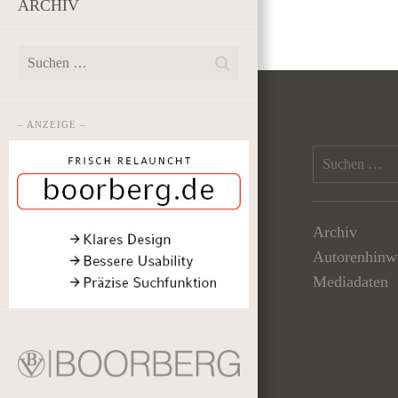
ARCHIV
– ANZEIGE –
Archiv
Autorenhinw
Mediadaten