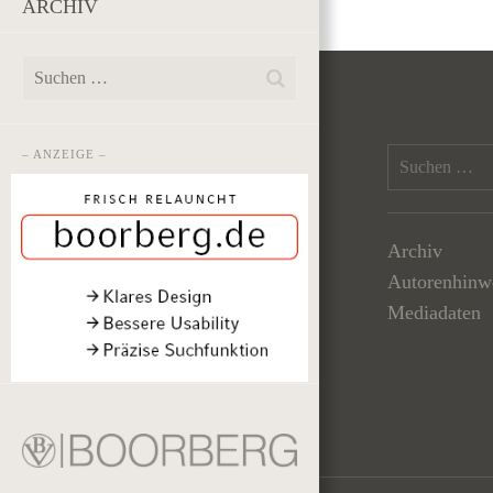
ARCHIV
– ANZEIGE –
Archiv
Autorenhinw
Mediadaten