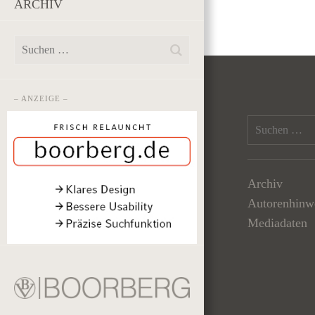
ARCHIV
– ANZEIGE –
Archiv
Autorenhinw
Mediadaten